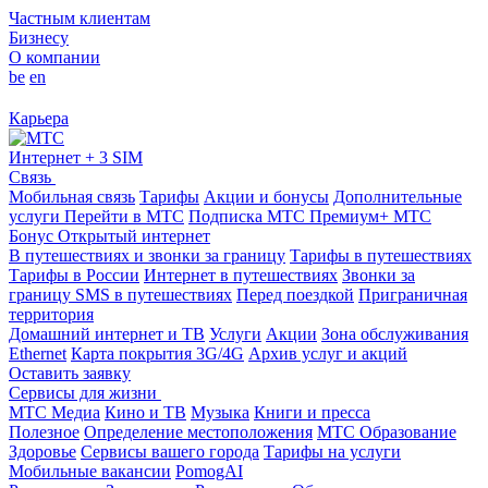
Частным клиентам
Бизнесу
О компании
be
en
Карьера
Интернет + 3 SIM
Связь
Мобильная связь
Тарифы
Акции и бонусы
Дополнительные
услуги
Перейти в МТС
Подписка МТС Премиум+
МТС
Бонус
Открытый интернет
В путешествиях и звонки за границу
Тарифы в путешествиях
Тарифы в России
Интернет в путешествиях
Звонки за
границу
SMS в путешествиях
Перед поездкой
Приграничная
территория
Домашний интернет и ТВ
Услуги
Акции
Зона обслуживания
Ethernet
Карта покрытия 3G/4G
Архив услуг и акций
Оставить заявку
Сервисы для жизни
МТС Медиа
Кино и ТВ
Музыка
Книги и пресса
Полезное
Определение местоположения
МТС Образование
Здоровье
Сервисы вашего города
Тарифы на услуги
Мобильные вакансии
PomogAI