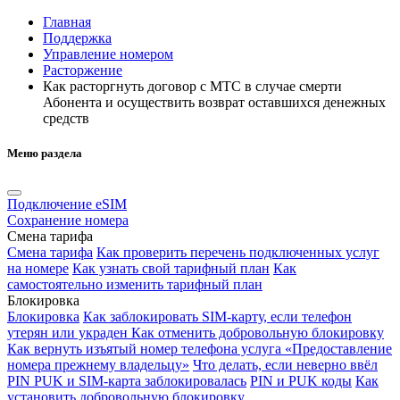
Главная
Поддержка
Управление номером
Расторжение
Как расторгнуть договор с МТС в случае смерти
Абонента и осуществить возврат оставшихся денежных
средств
Меню раздела
Подключение eSIM
Сохранение номера
Смена тарифа
Смена тарифа
Как проверить перечень подключенных услуг
на номере
Как узнать свой тарифный план
Как
самостоятельно изменить тарифный план
Блокировка
Блокировка
Как заблокировать SIM-карту, если телефон
утерян или украден
Как отменить добровольную блокировку
Как вернуть изъятый номер телефона услуга «Предоставление
номера прежнему владельцу»
Что делать, если неверно ввёл
PIN PUK и SIM-карта заблокировалась
PIN и PUK коды
Как
установить добровольную блокировку