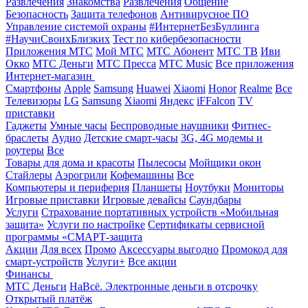
Развлечения
Знакомства
Развлечения
Общение
Безопасность
Защита телефонов
Антивирусное ПО
Управление системой охраны
#ИнтернетБезБуллинга
#НаучиСвоихБлизких
Тест по кибербезопасности
Приложения МТС
Мой МТС
МТС Абонент
МТС ТВ
Иви
Окко
МТС Деньги
МТС Пресса
МТС Music
Все приложения
Интернет-магазин
Смартфоны
Apple
Samsung
Huawei
Xiaomi
Honor
Realme
Все
Телевизоры
LG
Samsung
Xiaomi
Яндекс
iFFalcon
TV
приставки
Гаджеты
Умные часы
Беспроводные наушники
Фитнес-
браслеты
Аудио
Детские смарт-часы
3G, 4G модемы и
роутеры
Все
Товары для дома и красоты
Пылесосы
Мойщики окон
Стайлеры
Аэрогрили
Кофемашины
Все
Компьютеры и периферия
Планшеты
Ноутбуки
Мониторы
Игровые приставки
Игровые девайсы
Саундбары
Услуги
Страхование портативных устройств «Мобильная
защита»
Услуги по настройке
Сертификаты сервисной
программы «СМАРТ-защита
Акции
Для всех
Промо
Аксессуары выгодно
Промокод для
смарт-устройств
Услуги+
Все акции
Финансы
МТС Деньги
НаВсё. Электронные деньги в отсрочку
Открытый платёж