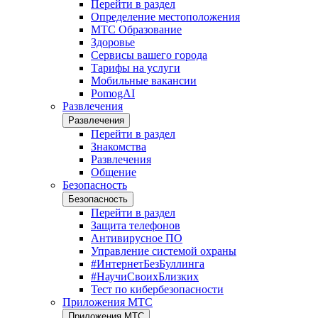
Перейти в раздел
Определение местоположения
МТС Образование
Здоровье
Сервисы вашего города
Тарифы на услуги
Мобильные вакансии
PomogAI
Развлечения
Развлечения
Перейти в раздел
Знакомства
Развлечения
Общение
Безопасность
Безопасность
Перейти в раздел
Защита телефонов
Антивирусное ПО
Управление системой охраны
#ИнтернетБезБуллинга
#НаучиСвоихБлизких
Тест по кибербезопасности
Приложения МТС
Приложения МТС