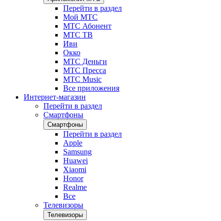
Перейти в раздел
Мой МТС
МТС Абонент
МТС ТВ
Иви
Окко
МТС Деньги
МТС Пресса
МТС Music
Все приложения
Интернет-магазин
Перейти в раздел
Смартфоны
Смартфоны
Перейти в раздел
Apple
Samsung
Huawei
Xiaomi
Honor
Realme
Все
Телевизоры
Телевизоры