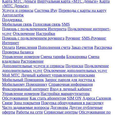
Карта МТС Деньги
Виртуальная карта «МТС Деньги»
Карта
«МТС Деньги»
Услуги и сервисы
Система iPay
Переводы с карты на карту
Автоплатёж
Поддержка
Мобильная связь
Голосовая связь
SMS
Помощь с подключением Интернета
Подключение интернет-
услуг
Отключение
Настройки
Помощь с подключением роуминга
Роуминг
SMS-Роуминг
Интернет
Оплата
Начисления
Пополнения счета
Заказ счетов
Рассрочка
Проверка баланса
Управление номером
Смена тарифа
Блокировка
Смена
владельца
Расторжение
Дополнительные услуги и сервисы
Подписки
Подключение
дополнительных услуг
Отключение дополнительных услуг
Мой МТС
Личный кабинет управления подписками
Мобильный Помощник
Запрос пароля для доступа к
Мобильному Помощнику
Справочная информация
Фиксированный интернет
Вход в личный кабинет
Управление номером
Настройки маршрутизатора
Обслуживание
Как стать абонентом
SIM ON
Адреса Салонов
Связи
Зона покрытия
Покупка оборудования в рассрочку
Часто задаваемые вопросы
Договоры
Другие публичные
оферты
Работы на сети
Сервисные центры
Обслуживание по