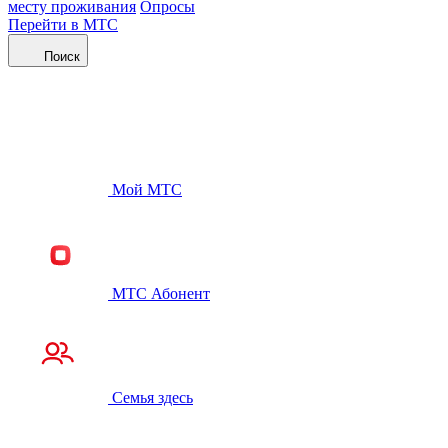
месту проживания
Опросы
Перейти в МТС
Поиск
Мой МТС
МТС Абонент
Семья здесь