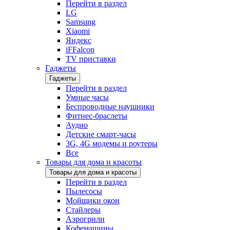
Перейти в раздел
LG
Samsung
Xiaomi
Яндекс
iFFalcon
TV приставки
Гаджеты
Гаджеты
Перейти в раздел
Умные часы
Беспроводные наушники
Фитнес-браслеты
Аудио
Детские смарт-часы
3G, 4G модемы и роутеры
Все
Товары для дома и красоты
Товары для дома и красоты
Перейти в раздел
Пылесосы
Мойщики окон
Стайлеры
Аэрогрили
Кофемашины