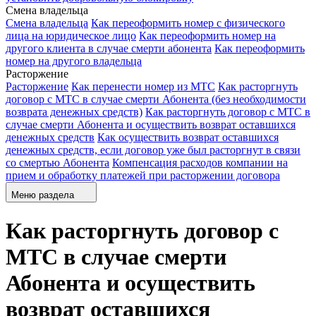
Смена владельца
Смена владельца
Как переоформить номер с физического
лица на юридическое лицо
Как переоформить номер на
другого клиента в случае смерти абонента
Как переоформить
номер на другого владельца
Расторжение
Расторжение
Как перенести номер из МТС
Как расторгнуть
договор с МТС в случае смерти Абонента (без необходимости
возврата денежных средств)
Как расторгнуть договор с МТС в
случае смерти Абонента и осуществить возврат оставшихся
денежных средств
Как осуществить возврат оставшихся
денежных средств, если договор уже был расторгнут в связи
со смертью Абонента
Компенсация расходов компании на
прием и обработку платежей при расторжении договора
Меню раздела
Как расторгнуть договор с
МТС в случае смерти
Абонента и осуществить
возврат оставшихся