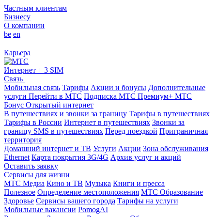
Частным клиентам
Бизнесу
О компании
be
en
Карьера
Интернет + 3 SIM
Связь
Мобильная связь
Тарифы
Акции и бонусы
Дополнительные
услуги
Перейти в МТС
Подписка МТС Премиум+
МТС
Бонус
Открытый интернет
В путешествиях и звонки за границу
Тарифы в путешествиях
Тарифы в России
Интернет в путешествиях
Звонки за
границу
SMS в путешествиях
Перед поездкой
Приграничная
территория
Домашний интернет и ТВ
Услуги
Акции
Зона обслуживания
Ethernet
Карта покрытия 3G/4G
Архив услуг и акций
Оставить заявку
Сервисы для жизни
МТС Медиа
Кино и ТВ
Музыка
Книги и пресса
Полезное
Определение местоположения
МТС Образование
Здоровье
Сервисы вашего города
Тарифы на услуги
Мобильные вакансии
PomogAI