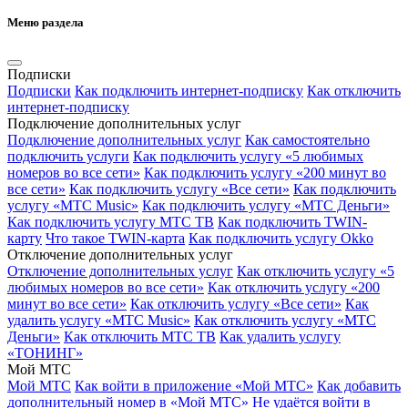
Меню раздела
Подписки
Подписки
Как подключить интернет-подписку
Как отключить
интернет-подписку
Подключение дополнительных услуг
Подключение дополнительных услуг
Как самостоятельно
подключить услуги
Как подключить услугу «5 любимых
номеров во все сети»
Как подключить услугу «200 минут во
все сети»
Как подключить услугу «Все сети»
Как подключить
услугу «МТС Music»
Как подключить услугу «МТС Деньги»
Как подключить услугу МТС ТВ
Как подключить TWIN-
карту
Что такое TWIN-карта
Как подключить услугу Okko
Отключение дополнительных услуг
Отключение дополнительных услуг
Как отключить услугу «5
любимых номеров во все сети»
Как отключить услугу «200
минут во все сети»
Как отключить услугу «Все сети»
Как
удалить услугу «МТС Music»
Как отключить услугу «МТС
Деньги»
Как отключить МТС ТВ
Как удалить услугу
«ТОНИНГ»
Мой МТС
Мой МТС
Как войти в приложение «Мой МТС»
Как добавить
дополнительный номер в «Мой МТС»
Не удаётся войти в