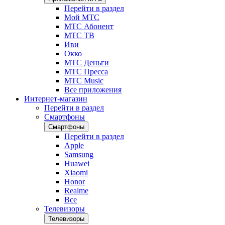
Перейти в раздел
Мой МТС
МТС Абонент
МТС ТВ
Иви
Окко
МТС Деньги
МТС Пресса
МТС Music
Все приложения
Интернет-магазин
Перейти в раздел
Смартфоны
Смартфоны
Перейти в раздел
Apple
Samsung
Huawei
Xiaomi
Honor
Realme
Все
Телевизоры
Телевизоры