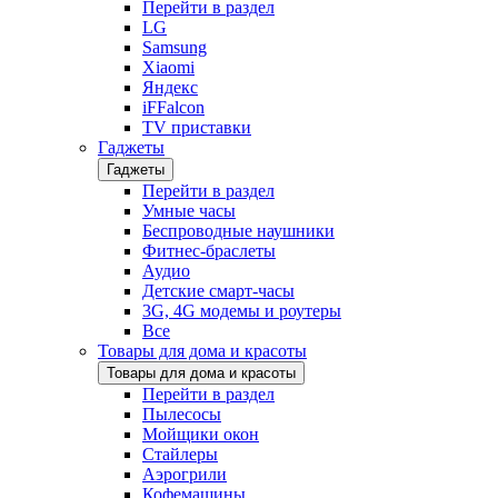
Перейти в раздел
LG
Samsung
Xiaomi
Яндекс
iFFalcon
TV приставки
Гаджеты
Гаджеты
Перейти в раздел
Умные часы
Беспроводные наушники
Фитнес-браслеты
Аудио
Детские смарт-часы
3G, 4G модемы и роутеры
Все
Товары для дома и красоты
Товары для дома и красоты
Перейти в раздел
Пылесосы
Мойщики окон
Стайлеры
Аэрогрили
Кофемашины