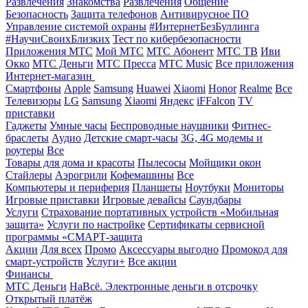
Развлечения
Знакомства
Развлечения
Общение
Безопасность
Защита телефонов
Антивирусное ПО
Управление системой охраны
#ИнтернетБезБуллинга
#НаучиСвоихБлизких
Тест по кибербезопасности
Приложения МТС
Мой МТС
МТС Абонент
МТС ТВ
Иви
Окко
МТС Деньги
МТС Пресса
МТС Music
Все приложения
Интернет-магазин
Смартфоны
Apple
Samsung
Huawei
Xiaomi
Honor
Realme
Все
Телевизоры
LG
Samsung
Xiaomi
Яндекс
iFFalcon
TV
приставки
Гаджеты
Умные часы
Беспроводные наушники
Фитнес-
браслеты
Аудио
Детские смарт-часы
3G, 4G модемы и
роутеры
Все
Товары для дома и красоты
Пылесосы
Мойщики окон
Стайлеры
Аэрогрили
Кофемашины
Все
Компьютеры и периферия
Планшеты
Ноутбуки
Мониторы
Игровые приставки
Игровые девайсы
Саундбары
Услуги
Страхование портативных устройств «Мобильная
защита»
Услуги по настройке
Сертификаты сервисной
программы «СМАРТ-защита
Акции
Для всех
Промо
Аксессуары выгодно
Промокод для
смарт-устройств
Услуги+
Все акции
Финансы
МТС Деньги
НаВсё. Электронные деньги в отсрочку
Открытый платёж