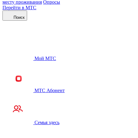
месту проживания
Опросы
Перейти в МТС
Поиск
Мой МТС
МТС Абонент
Семья здесь