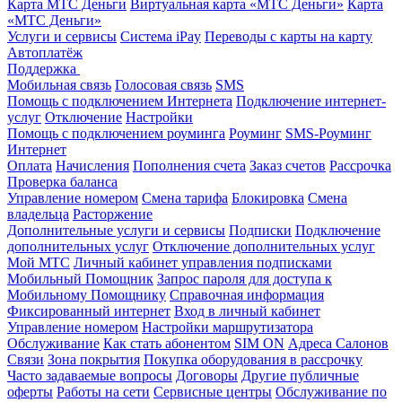
Карта МТС Деньги
Виртуальная карта «МТС Деньги»
Карта
«МТС Деньги»
Услуги и сервисы
Система iPay
Переводы с карты на карту
Автоплатёж
Поддержка
Мобильная связь
Голосовая связь
SMS
Помощь с подключением Интернета
Подключение интернет-
услуг
Отключение
Настройки
Помощь с подключением роуминга
Роуминг
SMS-Роуминг
Интернет
Оплата
Начисления
Пополнения счета
Заказ счетов
Рассрочка
Проверка баланса
Управление номером
Смена тарифа
Блокировка
Смена
владельца
Расторжение
Дополнительные услуги и сервисы
Подписки
Подключение
дополнительных услуг
Отключение дополнительных услуг
Мой МТС
Личный кабинет управления подписками
Мобильный Помощник
Запрос пароля для доступа к
Мобильному Помощнику
Справочная информация
Фиксированный интернет
Вход в личный кабинет
Управление номером
Настройки маршрутизатора
Обслуживание
Как стать абонентом
SIM ON
Адреса Салонов
Связи
Зона покрытия
Покупка оборудования в рассрочку
Часто задаваемые вопросы
Договоры
Другие публичные
оферты
Работы на сети
Сервисные центры
Обслуживание по