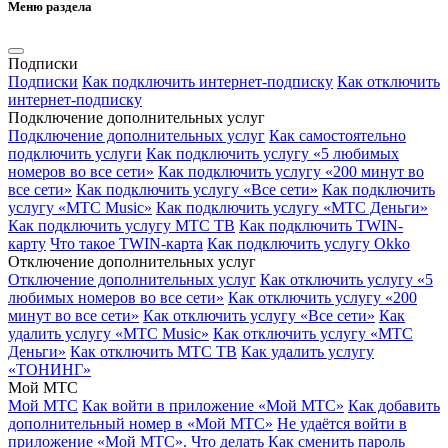
Меню раздела
Подписки
Подписки
Как подключить интернет-подписку
Как отключить
интернет-подписку
Подключение дополнительных услуг
Подключение дополнительных услуг
Как самостоятельно
подключить услуги
Как подключить услугу «5 любимых
номеров во все сети»
Как подключить услугу «200 минут во
все сети»
Как подключить услугу «Все сети»
Как подключить
услугу «МТС Music»
Как подключить услугу «МТС Деньги»
Как подключить услугу МТС ТВ
Как подключить TWIN-
карту
Что такое TWIN-карта
Как подключить услугу Okko
Отключение дополнительных услуг
Отключение дополнительных услуг
Как отключить услугу «5
любимых номеров во все сети»
Как отключить услугу «200
минут во все сети»
Как отключить услугу «Все сети»
Как
удалить услугу «МТС Music»
Как отключить услугу «МТС
Деньги»
Как отключить МТС ТВ
Как удалить услугу
«ТОНИНГ»
Мой МТС
Мой МТС
Как войти в приложение «Мой МТС»
Как добавить
дополнительный номер в «Мой МТС»
Не удаётся войти в
приложение «Мой МТС». Что делать
Как сменить пароль