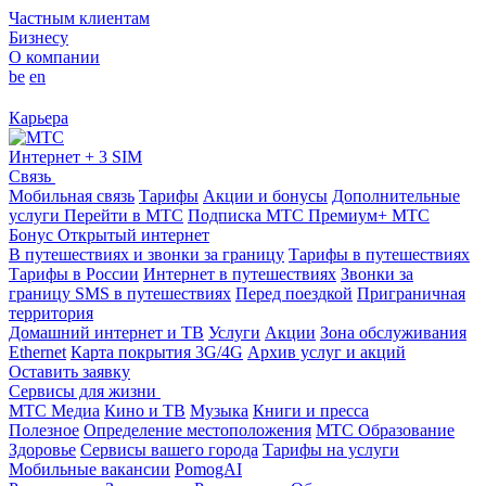
Частным клиентам
Бизнесу
О компании
be
en
Карьера
Интернет + 3 SIM
Связь
Мобильная связь
Тарифы
Акции и бонусы
Дополнительные
услуги
Перейти в МТС
Подписка МТС Премиум+
МТС
Бонус
Открытый интернет
В путешествиях и звонки за границу
Тарифы в путешествиях
Тарифы в России
Интернет в путешествиях
Звонки за
границу
SMS в путешествиях
Перед поездкой
Приграничная
территория
Домашний интернет и ТВ
Услуги
Акции
Зона обслуживания
Ethernet
Карта покрытия 3G/4G
Архив услуг и акций
Оставить заявку
Сервисы для жизни
МТС Медиа
Кино и ТВ
Музыка
Книги и пресса
Полезное
Определение местоположения
МТС Образование
Здоровье
Сервисы вашего города
Тарифы на услуги
Мобильные вакансии
PomogAI