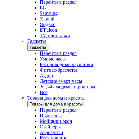
Перейти в раздел
LG
Samsung
Xiaomi
Яндекс
iFFalcon
TV приставки
Гаджеты
Гаджеты
Перейти в раздел
Умные часы
Беспроводные наушники
Фитнес-браслеты
Аудио
Детские смарт-часы
3G, 4G модемы и роутеры
Все
Товары для дома и красоты
Товары для дома и красоты
Перейти в раздел
Пылесосы
Мойщики окон
Стайлеры
Аэрогрили
Кофемашины