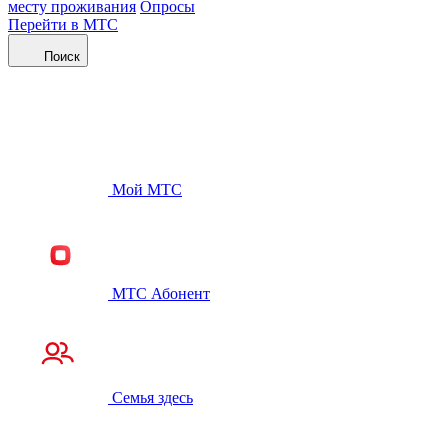
месту проживания
Опросы
Перейти в МТС
Поиск
Мой МТС
МТС Абонент
Семья здесь