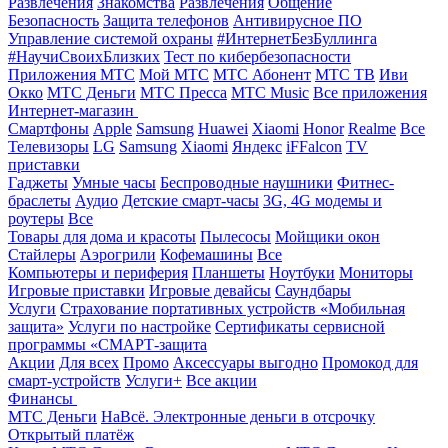
Развлечения
Знакомства
Развлечения
Общение
Безопасность
Защита телефонов
Антивирусное ПО
Управление системой охраны
#ИнтернетБезБуллинга
#НаучиСвоихБлизких
Тест по кибербезопасности
Приложения МТС
Мой МТС
МТС Абонент
МТС ТВ
Иви
Окко
МТС Деньги
МТС Пресса
МТС Music
Все приложения
Интернет-магазин
Смартфоны
Apple
Samsung
Huawei
Xiaomi
Honor
Realme
Все
Телевизоры
LG
Samsung
Xiaomi
Яндекс
iFFalcon
TV
приставки
Гаджеты
Умные часы
Беспроводные наушники
Фитнес-
браслеты
Аудио
Детские смарт-часы
3G, 4G модемы и
роутеры
Все
Товары для дома и красоты
Пылесосы
Мойщики окон
Стайлеры
Аэрогрили
Кофемашины
Все
Компьютеры и периферия
Планшеты
Ноутбуки
Мониторы
Игровые приставки
Игровые девайсы
Саундбары
Услуги
Страхование портативных устройств «Мобильная
защита»
Услуги по настройке
Сертификаты сервисной
программы «СМАРТ-защита
Акции
Для всех
Промо
Аксессуары выгодно
Промокод для
смарт-устройств
Услуги+
Все акции
Финансы
МТС Деньги
НаВсё. Электронные деньги в отсрочку
Открытый платёж