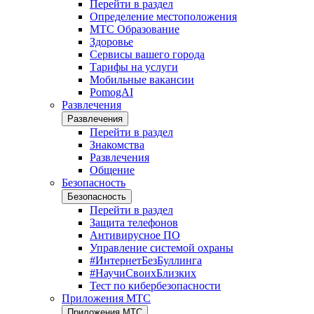
Перейти в раздел
Определение местоположения
МТС Образование
Здоровье
Сервисы вашего города
Тарифы на услуги
Мобильные вакансии
PomogAI
Развлечения
Развлечения
Перейти в раздел
Знакомства
Развлечения
Общение
Безопасность
Безопасность
Перейти в раздел
Защита телефонов
Антивирусное ПО
Управление системой охраны
#ИнтернетБезБуллинга
#НаучиСвоихБлизких
Тест по кибербезопасности
Приложения МТС
Приложения МТС