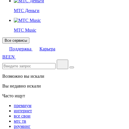
МТС Деньги
МТС Music
Все сервисы
Поддержка
Карьера
BE
EN
Возможно вы искали
Вы недавно искали
Часто ищут
премиум
интернет
все свои
мтс тв
роуминг