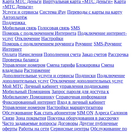
Карта МТС Деньги
Виртуальная карта «МТС Деньги»
Карта
«МТС Деньги»
Услуги и сервисы
Система iPay
Переводы с карты на карту
Автоплатёж
Поддержка
Мобильная связь
Голосовая связь
SMS
Помощь с подключением Интернета
Подключение интернет-
услуг
Отключение
Настройки
Помощь с подключением роуминга
Роуминг
SMS-Роуминг
Интернет
Оплата
Начисления
Пополнения счета
Заказ счетов
Рассрочка
Проверка баланса
Управление номером
Смена тарифа
Блокировка
Смена
владельца
Расторжение
Дополнительные услуги и сервисы
Подписки
Подключение
дополнительных услуг
Отключение дополнительных услуг
Мой МТС
Личный кабинет управления подписками
Мобильный Помощник
Запрос пароля для доступа к
Мобильному Помощнику
Справочная информация
Фиксированный интернет
Вход в личный кабинет
Управление номером
Настройки маршрутизатора
Обслуживание
Как стать абонентом
SIM ON
Адреса Салонов
Связи
Зона покрытия
Покупка оборудования в рассрочку
Часто задаваемые вопросы
Договоры
Другие публичные
оферты
Работы на сети
Сервисные центры
Обслуживание по