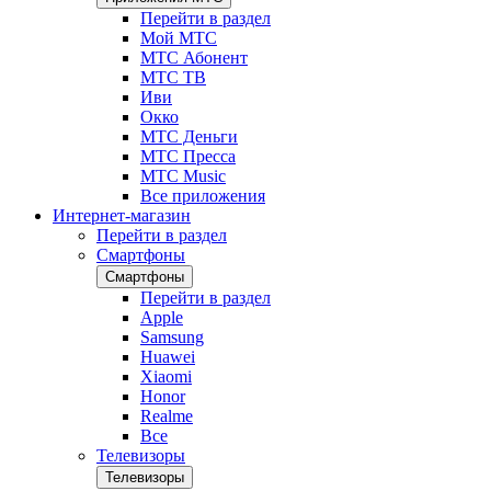
Перейти в раздел
Мой МТС
МТС Абонент
МТС ТВ
Иви
Окко
МТС Деньги
МТС Пресса
МТС Music
Все приложения
Интернет-магазин
Перейти в раздел
Смартфоны
Смартфоны
Перейти в раздел
Apple
Samsung
Huawei
Xiaomi
Honor
Realme
Все
Телевизоры
Телевизоры