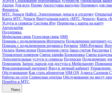
Услуги
Страхование портативных устройств «Мобильная защи
Акции
Для всех
Промо
Аксессуары выгодно
Промокод для сма
Финансы
МТС Деньги
НаВсё. Электронные деньги в отсрочку
Открытый
Карта МТС Деньги
Виртуальная карта «МТС Деньги»
Карта «
Услуги и сервисы
Система iPay
Переводы с карты на карту
Автоплатёж
Поддержка
Мобильная связь
Голосовая связь
SMS
Помощь с подключением Интернета
Подключение интернет-ус
Помощь с подключением роуминга
Роуминг
SMS-Роуминг
Инт
Оплата
Начисления
Пополнения счета
Заказ счетов
Рассрочка
П
Управление номером
Смена тарифа
Блокировка
Смена владель
Дополнительные услуги и сервисы
Подписки
Подключение до
Помощник
Запрос пароля для доступа к Мобильному Помощн
Фиксированный интернет
Вход в личный кабинет
Управление
Обслуживание
Как стать абонентом
SIM ON
Адреса Салонов С
Работы на сети
Сервисные центры
Обслуживание по месту пр
Перейти в МТС
Поиск