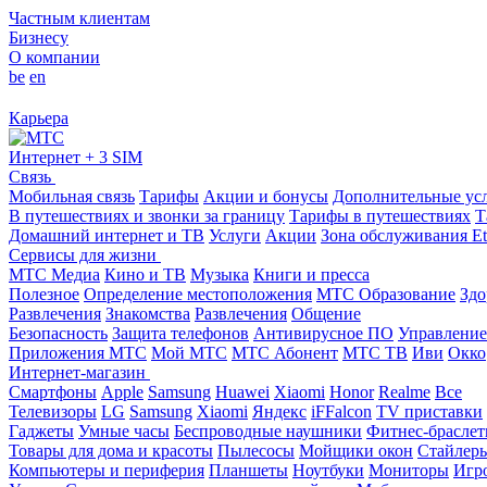
Частным клиентам
Бизнесу
О компании
be
en
Карьера
Интернет + 3 SIM
Связь
Мобильная связь
Тарифы
Акции и бонусы
Дополнительные ус
В путешествиях и звонки за границу
Тарифы в путешествиях
Т
Домашний интернет и ТВ
Услуги
Акции
Зона обслуживания Et
Сервисы для жизни
МТС Медиа
Кино и ТВ
Музыка
Книги и пресса
Полезное
Определение местоположения
МТС Образование
Здо
Развлечения
Знакомства
Развлечения
Общение
Безопасность
Защита телефонов
Антивирусное ПО
Управление
Приложения МТС
Мой МТС
МТС Абонент
МТС ТВ
Иви
Окко
Интернет-магазин
Смартфоны
Apple
Samsung
Huawei
Xiaomi
Honor
Realme
Все
Телевизоры
LG
Samsung
Xiaomi
Яндекс
iFFalcon
TV приставки
Гаджеты
Умные часы
Беспроводные наушники
Фитнес-брасле
Товары для дома и красоты
Пылесосы
Мойщики окон
Стайлер
Компьютеры и периферия
Планшеты
Ноутбуки
Мониторы
Игр