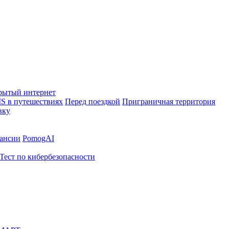
рытый интернет
S в путешествиях
Перед поездкой
Приграничная территория
вку
ансии
PomogAI
Тест по кибербезопасности