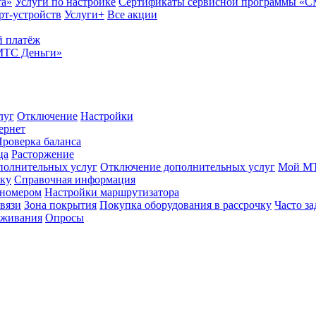
та»
Услуги по настройке
Сертификаты сервисной программы «
рт-устройств
Услуги+
Все акции
 платёж
МТС Деньги»
луг
Отключение
Настройки
ернет
роверка баланса
ца
Расторжение
полнительных услуг
Отключение дополнительных услуг
Мой М
ику
Справочная информация
 номером
Настройки маршрутизатора
вязи
Зона покрытия
Покупка оборудования в рассрочку
Часто з
оживания
Опросы