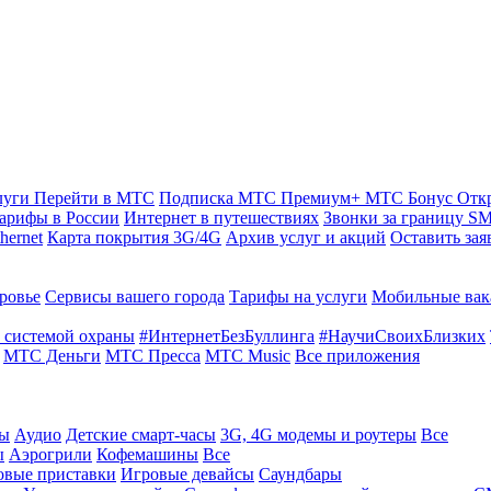
луги
Перейти в МТС
Подписка МТС Премиум+
МТС Бонус
Отк
арифы в России
Интернет в путешествиях
Звонки за границу
SM
hernet
Карта покрытия 3G/4G
Архив услуг и акций
Оставить зая
ровье
Сервисы вашего города
Тарифы на услуги
Мобильные вак
 системой охраны
#ИнтернетБезБуллинга
#НаучиСвоихБлизких
МТС Деньги
МТС Пресса
МТС Music
Все приложения
ты
Аудио
Детские смарт-часы
3G, 4G модемы и роутеры
Все
ы
Аэрогрили
Кофемашины
Все
овые приставки
Игровые девайсы
Саундбары