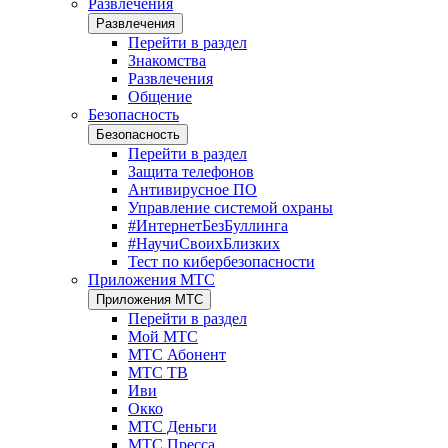
Развлечения
Развлечения
Перейти в раздел
Знакомства
Развлечения
Общение
Безопасность
Безопасность
Перейти в раздел
Защита телефонов
Антивирусное ПО
Управление системой охраны
#ИнтернетБезБуллинга
#НаучиСвоихБлизких
Тест по кибербезопасности
Приложения МТС
Приложения МТС
Перейти в раздел
Мой МТС
МТС Абонент
МТС ТВ
Иви
Окко
МТС Деньги
МТС Пресса