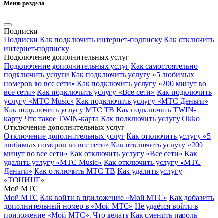
Меню раздела
Подписки
Подписки
Как подключить интернет-подписку
Как отключить
интернет-подписку
Подключение дополнительных услуг
Подключение дополнительных услуг
Как самостоятельно
подключить услуги
Как подключить услугу «5 любимых
номеров во все сети»
Как подключить услугу «200 минут во
все сети»
Как подключить услугу «Все сети»
Как подключить
услугу «МТС Music»
Как подключить услугу «МТС Деньги»
Как подключить услугу МТС ТВ
Как подключить TWIN-
карту
Что такое TWIN-карта
Как подключить услугу Okko
Отключение дополнительных услуг
Отключение дополнительных услуг
Как отключить услугу «5
любимых номеров во все сети»
Как отключить услугу «200
минут во все сети»
Как отключить услугу «Все сети»
Как
удалить услугу «МТС Music»
Как отключить услугу «МТС
Деньги»
Как отключить МТС ТВ
Как удалить услугу
«ТОНИНГ»
Мой МТС
Мой МТС
Как войти в приложение «Мой МТС»
Как добавить
дополнительный номер в «Мой МТС»
Не удаётся войти в
приложение «Мой МТС». Что делать
Как сменить пароль