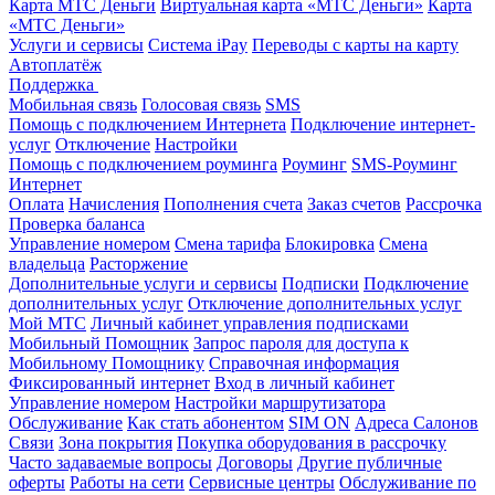
Карта МТС Деньги
Виртуальная карта «МТС Деньги»
Карта
«МТС Деньги»
Услуги и сервисы
Система iPay
Переводы с карты на карту
Автоплатёж
Поддержка
Мобильная связь
Голосовая связь
SMS
Помощь с подключением Интернета
Подключение интернет-
услуг
Отключение
Настройки
Помощь с подключением роуминга
Роуминг
SMS-Роуминг
Интернет
Оплата
Начисления
Пополнения счета
Заказ счетов
Рассрочка
Проверка баланса
Управление номером
Смена тарифа
Блокировка
Смена
владельца
Расторжение
Дополнительные услуги и сервисы
Подписки
Подключение
дополнительных услуг
Отключение дополнительных услуг
Мой МТС
Личный кабинет управления подписками
Мобильный Помощник
Запрос пароля для доступа к
Мобильному Помощнику
Справочная информация
Фиксированный интернет
Вход в личный кабинет
Управление номером
Настройки маршрутизатора
Обслуживание
Как стать абонентом
SIM ON
Адреса Салонов
Связи
Зона покрытия
Покупка оборудования в рассрочку
Часто задаваемые вопросы
Договоры
Другие публичные
оферты
Работы на сети
Сервисные центры
Обслуживание по