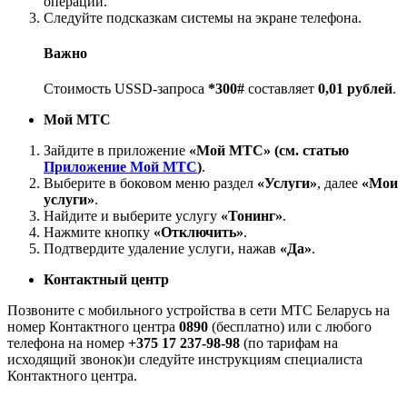
операций.
Следуйте подсказкам системы на экране телефона.
Важно
Стоимость USSD-запроса
*300#
составляет
0,01 рублей
.
Мой МТС
Зайдите в приложение
«Мой МТС» (см. статью
Приложение Мой МТС
)
.
Выберите в боковом меню раздел
«Услуги»
, далее
«Мои
услуги»
.
Найдите и выберите услугу
«Тонинг»
.
Нажмите кнопку
«Отключить»
.
Подтвердите удаление услуги, нажав
«Да»
.
Контактный центр
Позвоните c мобильного устройства в сети МТС Беларусь на
номер Контактного центра
0890
(бесплатно) или с любого
телефона на номер
+375 17 237-98-98
(по тарифам на
исходящий звонок)и следуйте инструкциям специалиста
Контактного центра.