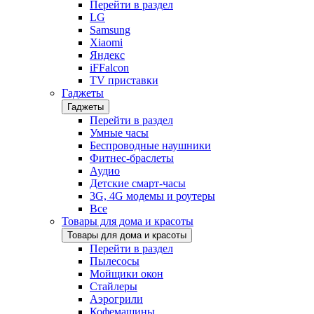
Перейти в раздел
LG
Samsung
Xiaomi
Яндекс
iFFalcon
TV приставки
Гаджеты
Гаджеты
Перейти в раздел
Умные часы
Беспроводные наушники
Фитнес-браслеты
Аудио
Детские смарт-часы
3G, 4G модемы и роутеры
Все
Товары для дома и красоты
Товары для дома и красоты
Перейти в раздел
Пылесосы
Мойщики окон
Стайлеры
Аэрогрили
Кофемашины