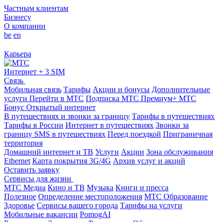
Частным клиентам
Бизнесу
О компании
be
en
Карьера
Интернет + 3 SIM
Связь
Мобильная связь
Тарифы
Акции и бонусы
Дополнительные
услуги
Перейти в МТС
Подписка МТС Премиум+
МТС
Бонус
Открытый интернет
В путешествиях и звонки за границу
Тарифы в путешествиях
Тарифы в России
Интернет в путешествиях
Звонки за
границу
SMS в путешествиях
Перед поездкой
Приграничная
территория
Домашний интернет и ТВ
Услуги
Акции
Зона обслуживания
Ethernet
Карта покрытия 3G/4G
Архив услуг и акций
Оставить заявку
Сервисы для жизни
МТС Медиа
Кино и ТВ
Музыка
Книги и пресса
Полезное
Определение местоположения
МТС Образование
Здоровье
Сервисы вашего города
Тарифы на услуги
Мобильные вакансии
PomogAI