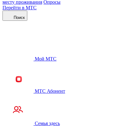
месту проживания
Опросы
Перейти в МТС
Поиск
Мой МТС
МТС Абонент
Семья здесь