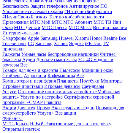
Развлечения
Знакомства
Развлечения
Общение
Безопасность
Защита телефонов
Антивирусное ПО
Управление системой охраны
#ИнтернетБезБуллинга
#НаучиСвоихБлизких
Тест по кибербезопасности
Приложения МТС
Мой МТС
МТС Абонент
МТС ТВ
Иви
Окко
МТС Деньги
МТС Пресса
МТС Music
Все приложения
Интернет-магазин
Смартфоны
Apple
Samsung
Huawei
Xiaomi
Honor
Realme
Все
Телевизоры
LG
Samsung
Xiaomi
Яндекс
iFFalcon
TV
приставки
Гаджеты
Умные часы
Беспроводные наушники
Фитнес-
браслеты
Аудио
Детские смарт-часы
3G, 4G модемы и
роутеры
Все
Товары для дома и красоты
Пылесосы
Мойщики окон
Стайлеры
Аэрогрили
Кофемашины
Все
Компьютеры и периферия
Планшеты
Ноутбуки
Мониторы
Игровые приставки
Игровые девайсы
Саундбары
Услуги
Страхование портативных устройств «Мобильная
защита»
Услуги по настройке
Сертификаты сервисной
программы «СМАРТ-защита
Акции
Для всех
Промо
Аксессуары выгодно
Промокод для
смарт-устройств
Услуги+
Все акции
Финансы
МТС Деньги
НаВсё. Электронные деньги в отсрочку
Открытый платёж