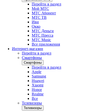
Перейти в раздел
Мой МТС
МТС Абонент
МТС ТВ
Иви
Окко
МТС Деньги
МТС Пресса
МТС Music
Все приложения
Интернет-магазин
Перейти в раздел
Смартфоны
Смартфоны
Перейти в раздел
Apple
Samsung
Huawei
Xiaomi
Honor
Realme
Все
Телевизоры
Телевизоры