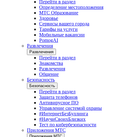
Перейти в раздел
Определение местоположения
МТС Образование
Здоровье
Сервисы вашего города
Тарифы на услуги
Мобильные вакансии
PomogAI
Развлечения
Развлечения
Перейти в раздел
Знакомства
Развлечения
Общение
Безопасность
Безопасность
Перейти в раздел
Защита телефонов
Антивирусное ПО
Управление системой охраны
#ИнтернетБезБуллинга
#НаучиСвоихБлизких
Тест по кибербезопасности
Приложения МТС
Приложения МТС