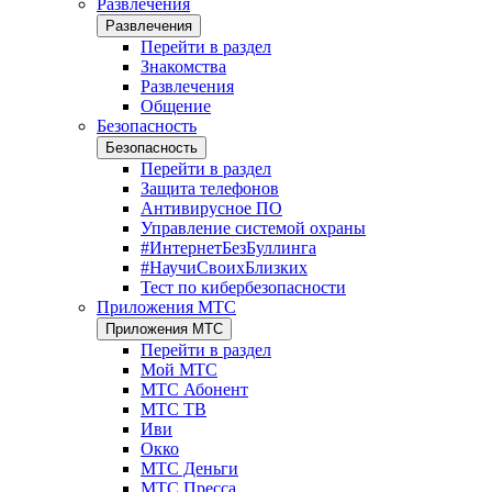
Развлечения
Развлечения
Перейти в раздел
Знакомства
Развлечения
Общение
Безопасность
Безопасность
Перейти в раздел
Защита телефонов
Антивирусное ПО
Управление системой охраны
#ИнтернетБезБуллинга
#НаучиСвоихБлизких
Тест по кибербезопасности
Приложения МТС
Приложения МТС
Перейти в раздел
Мой МТС
МТС Абонент
МТС ТВ
Иви
Окко
МТС Деньги
МТС Пресса