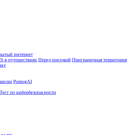
рытый интернет
S в путешествиях
Перед поездкой
Приграничная территория
вку
ансии
PomogAI
Тест по кибербезопасности