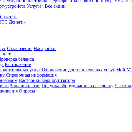
та»
Услуги по настройке
Сертификаты сервисной программы «
рт-устройств
Услуги+
Все акции
 платёж
МТС Деньги»
луг
Отключение
Настройки
ернет
роверка баланса
ца
Расторжение
полнительных услуг
Отключение дополнительных услуг
Мой М
ику
Справочная информация
 номером
Настройки маршрутизатора
вязи
Зона покрытия
Покупка оборудования в рассрочку
Часто з
оживания
Опросы