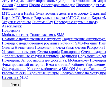
Услуги
Страхование портативных устройств «Мобильная защи
Акции
Для всех
Промо
Аксессуары выгодно
Промокод для сма
Финансы
МТС Деньги
НаВсё. Электронные деньги в отсрочку
Открытый
Карта МТС Деньги
Виртуальная карта «МТС Деньги»
Карта «
Услуги и сервисы
Система iPay
Переводы с карты на карту
Автоплатёж
Поддержка
Мобильная связь
Голосовая связь
SMS
Помощь с подключением Интернета
Подключение интернет-ус
Помощь с подключением роуминга
Роуминг
SMS-Роуминг
Инт
Оплата
Начисления
Пополнения счета
Заказ счетов
Рассрочка
П
Управление номером
Смена тарифа
Блокировка
Смена владель
Дополнительные услуги и сервисы
Подписки
Подключение до
Помощник
Запрос пароля для доступа к Мобильному Помощн
Фиксированный интернет
Вход в личный кабинет
Управление
Обслуживание
Как стать абонентом
SIM ON
Адреса Салонов С
Работы на сети
Сервисные центры
Обслуживание по месту пр
Перейти в МТС
Поиск