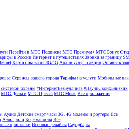
луги
Перейти в МТС
Подписка МТС Премиум+
МТС Бонус
Отк
арифы в России
Интернет в путешествиях
Звонки за границу
SM
hernet
Карта покрытия 3G/4G
Архив услуг и акций
Оставить зая
ровье
Сервисы вашего города
Тарифы на услуги
Мобильные вак
 системой охраны
#ИнтернетБезБуллинга
#НаучиСвоихБлизких
МТС Деньги
МТС Пресса
МТС Music
Все приложения
ты
Аудио
Детские смарт-часы
3G, 4G модемы и роутеры
Все
ы
Аэрогрили
Кофемашины
Все
овые приставки
Игровые девайсы
Саундбары