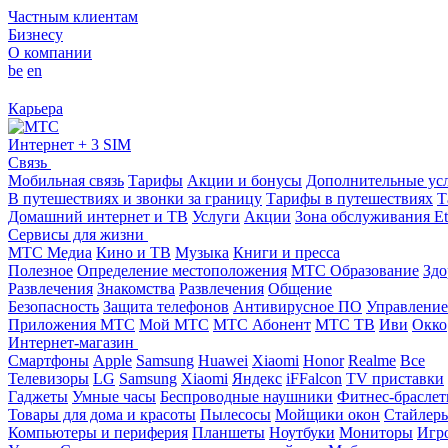
Частным клиентам
Бизнесу
О компании
be
en
Карьера
Интернет + 3 SIM
Связь
Мобильная связь
Тарифы
Акции и бонусы
Дополнительные ус
В путешествиях и звонки за границу
Тарифы в путешествиях
Т
Домашний интернет и ТВ
Услуги
Акции
Зона обслуживания Et
Сервисы для жизни
МТС Медиа
Кино и ТВ
Музыка
Книги и пресса
Полезное
Определение местоположения
МТС Образование
Здо
Развлечения
Знакомства
Развлечения
Общение
Безопасность
Защита телефонов
Антивирусное ПО
Управление
Приложения МТС
Мой МТС
МТС Абонент
МТС ТВ
Иви
Окко
Интернет-магазин
Смартфоны
Apple
Samsung
Huawei
Xiaomi
Honor
Realme
Все
Телевизоры
LG
Samsung
Xiaomi
Яндекс
iFFalcon
TV приставки
Гаджеты
Умные часы
Беспроводные наушники
Фитнес-брасле
Товары для дома и красоты
Пылесосы
Мойщики окон
Стайлер
Компьютеры и периферия
Планшеты
Ноутбуки
Мониторы
Игр